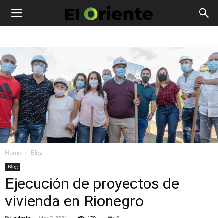
Home
Blog
Blog
Ejecución de proyectos de
vivienda en Rionegro
By
admin
-
Mar 2, 2021
170
0