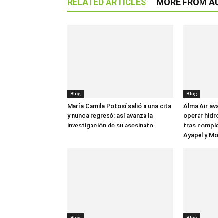
RELATED ARTICLES
MORE FROM A
Blog
Blog
María Camila Potosí salió a una cita
Alma Air av
y nunca regresó: así avanza la
operar hidr
investigación de su asesinato
tras comple
Ayapel y M
Blog
Blog