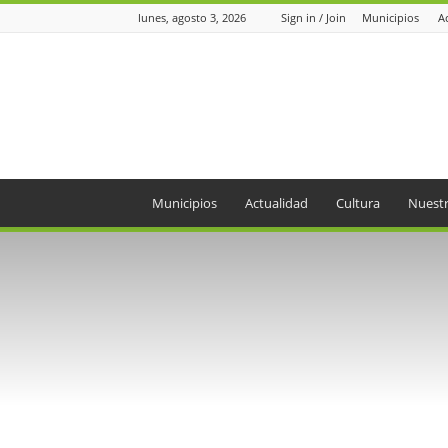
lunes, agosto 3, 2026
Sign in / Join
Municipios
A
Periódico
el
Oriente
Municipios
Actualidad
Cultura
Nuestr