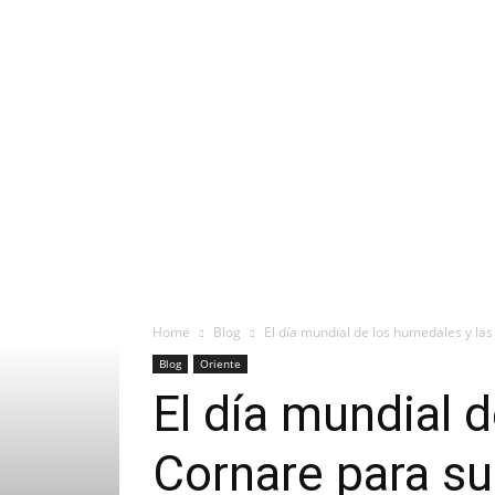
Home
Blog
El día mundial de los humedales y las
Blog
Oriente
El día mundial 
Cornare para s