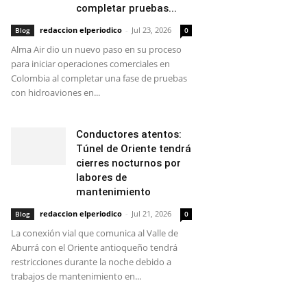
completar pruebas...
redaccion elperiodico
-
Jul 23, 2026
Blog
0
Alma Air dio un nuevo paso en su proceso
para iniciar operaciones comerciales en
Colombia al completar una fase de pruebas
con hidroaviones en...
Conductores atentos:
Túnel de Oriente tendrá
cierres nocturnos por
labores de
mantenimiento
redaccion elperiodico
-
Jul 21, 2026
Blog
0
La conexión vial que comunica al Valle de
Aburrá con el Oriente antioqueño tendrá
restricciones durante la noche debido a
trabajos de mantenimiento en...