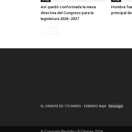
Así quedó conformada la mesa
Hombre fue 
directiva del Congreso para la
principal de
legislatura 2026–2027
EL ORIENTE ED 173 ENERO - FEBRERO BAJA
Descargar
© Copyright Periódico El Oriente 2024