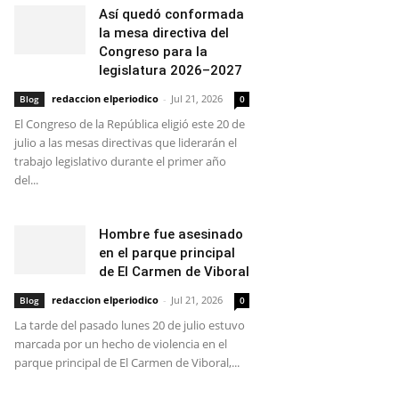
Así quedó conformada
la mesa directiva del
Congreso para la
legislatura 2026–2027
redaccion elperiodico
-
Jul 21, 2026
Blog
0
El Congreso de la República eligió este 20 de
julio a las mesas directivas que liderarán el
trabajo legislativo durante el primer año
del...
Hombre fue asesinado
en el parque principal
de El Carmen de Viboral
redaccion elperiodico
-
Jul 21, 2026
Blog
0
La tarde del pasado lunes 20 de julio estuvo
marcada por un hecho de violencia en el
parque principal de El Carmen de Viboral,...