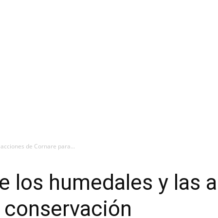
 acciones de Cornare para...
de los humedales y las 
u conservación