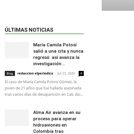
ÚLTIMAS NOTICIAS
María Camila Potosí
salió a una cita y nunca
regresó: así avanza la
investigación...
redaccion elperiodico
-
Jul 23, 2026
Blog
0
El caso de María Camila Potosí Gómez, la
joven de 21 años que fue hallada asesinada
tras varios días de desaparición en Cali, dio...
Alma Air avanza en su
proceso para operar
hidroaviones en
Colombia tras