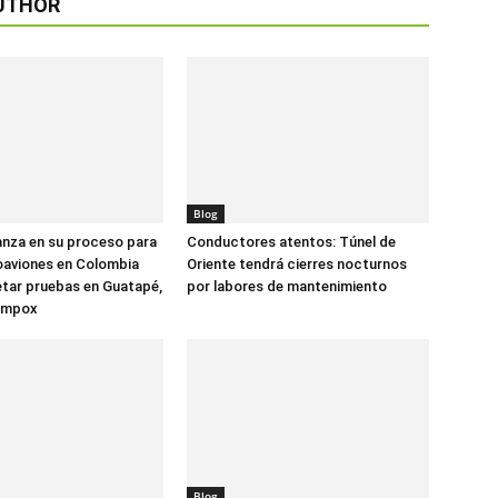
UTHOR
Blog
anza en su proceso para
Conductores atentos: Túnel de
oaviones en Colombia
Oriente tendrá cierres nocturnos
tar pruebas en Guatapé,
por labores de mantenimiento
ompox
Blog