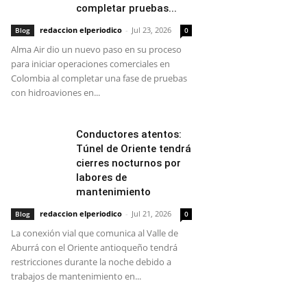
completar pruebas...
redaccion elperiodico
-
Jul 23, 2026
Blog
0
Alma Air dio un nuevo paso en su proceso
para iniciar operaciones comerciales en
Colombia al completar una fase de pruebas
con hidroaviones en...
Conductores atentos:
Túnel de Oriente tendrá
cierres nocturnos por
labores de
mantenimiento
redaccion elperiodico
-
Jul 21, 2026
Blog
0
La conexión vial que comunica al Valle de
Aburrá con el Oriente antioqueño tendrá
restricciones durante la noche debido a
trabajos de mantenimiento en...