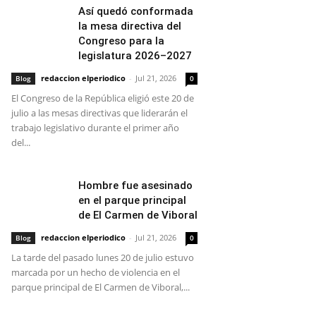
Así quedó conformada
la mesa directiva del
Congreso para la
legislatura 2026–2027
redaccion elperiodico
-
Jul 21, 2026
Blog
0
El Congreso de la República eligió este 20 de
julio a las mesas directivas que liderarán el
trabajo legislativo durante el primer año
del...
Hombre fue asesinado
en el parque principal
de El Carmen de Viboral
redaccion elperiodico
-
Jul 21, 2026
Blog
0
La tarde del pasado lunes 20 de julio estuvo
marcada por un hecho de violencia en el
parque principal de El Carmen de Viboral,...