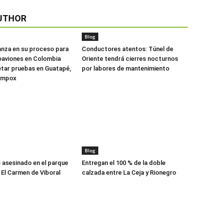
UTHOR
Blog
anza en su proceso para
Conductores atentos: Túnel de
oaviones en Colombia
Oriente tendrá cierres nocturnos
tar pruebas en Guatapé,
por labores de mantenimiento
ompox
Blog
asesinado en el parque
Entregan el 100 % de la doble
 El Carmen de Viboral
calzada entre La Ceja y Rionegro