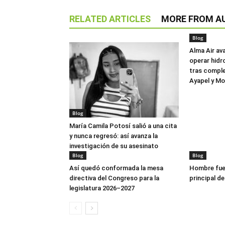
RELATED ARTICLES
MORE FROM A
Blog
Alma Air av
operar hidr
tras comple
Ayapel y M
Blog
María Camila Potosí salió a una cita
y nunca regresó: así avanza la
investigación de su asesinato
Blog
Blog
Así quedó conformada la mesa
Hombre fue 
directiva del Congreso para la
principal de
legislatura 2026–2027