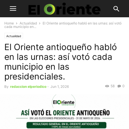
Home
Actualidad
El Oriente antioqueño habló en las urnas: así votó
cada municipio en...
Actualidad
El Oriente antioqueño habló
en las urnas: así votó cada
municipio en las
presidenciales.
58
0
By
redaccion elperiodico
-
Jun 1, 2026