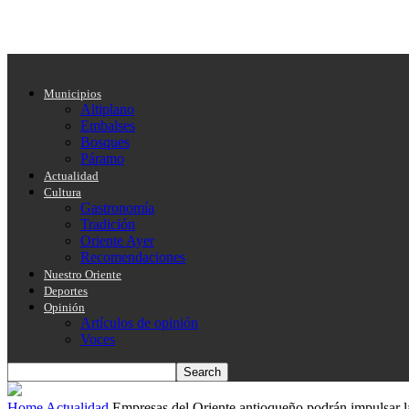
Municipios
Altiplano
Embalses
Bosques
Páramo
Actualidad
Cultura
Gastronomía
Tradición
Oriente Ayer
Recomendaciones
Nuestro Oriente
Deportes
Opinión
Artículos de opinión
Voces
Home
Actualidad
Empresas del Oriente antioqueño podrán impulsar la 