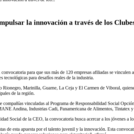
pulsar la innovación a través de los Club
onvocatoria para que sus más de 120 empresas afiliadas se vinculen a
s tecnológicas para desafíos reales de la industria.
 Rionegro, Marinilla, Guarne, La Ceja y El Carmen de Viboral, quiene
pales de la región.
o de compañías vinculadas al Programa de Responsabilidad Social Opció
ANE Andina, Industrias Cadi, Panamericana de Alimentos, Tintatex y
dad Social de la CEO, la convocatoria busca acercar a los jóvenes a los 
as de esta apuesta por el talento juvenil y la innovación. Esta convoca