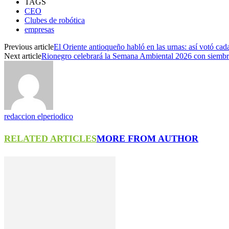
TAGS
CEO
Clubes de robótica
empresas
Previous article
El Oriente antioqueño habló en las urnas: así votó cad
Next article
Rionegro celebrará la Semana Ambiental 2026 con siembra
redaccion elperiodico
RELATED ARTICLES
MORE FROM AUTHOR