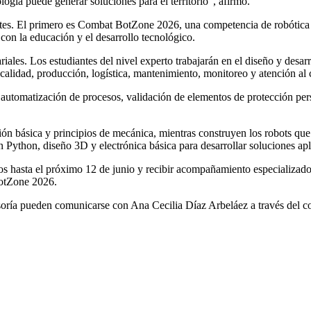
ogía puede generar soluciones para el territorio”, afirmó.
ntes. El primero es Combat BotZone 2026, una competencia de robótica q
on la educación y el desarrollo tecnológico.
ales. Los estudiantes del nivel experto trabajarán en el diseño y desa
alidad, producción, logística, mantenimiento, monitoreo y atención al c
 automatización de procesos, validación de elementos de protección pers
ión básica y principios de mecánica, mientras construyen los robots qu
 Python, diseño 3D y electrónica básica para desarrollar soluciones apl
s hasta el próximo 12 de junio y recibir acompañamiento especializado 
BotZone 2026.
soría pueden comunicarse con Ana Cecilia Díaz Arbeláez a través del c