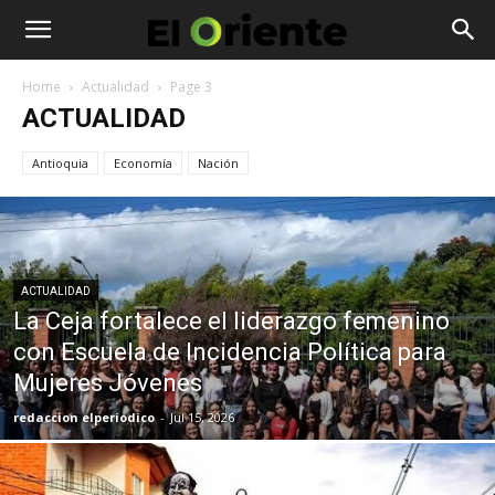
Home
Actualidad
Page 3
ACTUALIDAD
Antioquia
Economía
Nación
ACTUALIDAD
La Ceja fortalece el liderazgo femenino
con Escuela de Incidencia Política para
Mujeres Jóvenes
redaccion elperiodico
-
Jul 15, 2026