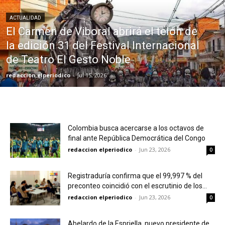
ACTUALIDAD
El Carmen de Viboral abrirá el telón de
la edición 31 del Festival Internacional
de Teatro El Gesto Noble
redaccion elperiodico
-
Jul 15, 2026
Colombia busca acercarse a los octavos de
final ante República Democrática del Congo
redaccion elperiodico
-
Jun 23, 2026
0
Registraduría confirma que el 99,997 % del
preconteo coincidió con el escrutinio de los...
redaccion elperiodico
-
Jun 23, 2026
0
Abelardo de la Espriella, nuevo presidente de