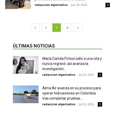
redaccion elperiodico
-
Jun 18, 2026
0
2
3
4
ÚLTIMAS NOTICIAS
María Camila Potosí salió a una cita y
nunca regresó: así avanza la
investigación...
redaccion elperiodico
-
Jul 23, 2026
0
Alma Air avanza en su proceso para
operar hidroaviones en Colombia
tras completar pruebas...
redaccion elperiodico
-
Jul 23, 2026
0