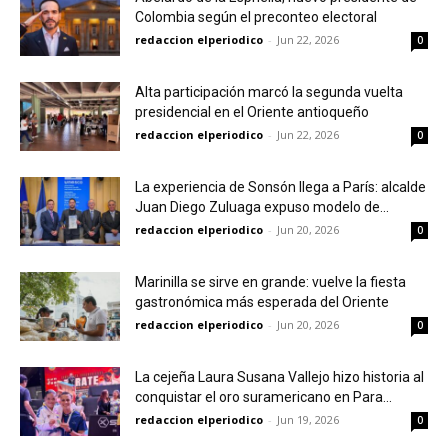
Colombia según el preconteo electoral
redaccion elperiodico
-
Jun 22, 2026
0
Alta participación marcó la segunda vuelta
presidencial en el Oriente antioqueño
redaccion elperiodico
-
Jun 22, 2026
0
La experiencia de Sonsón llega a París: alcalde
Juan Diego Zuluaga expuso modelo de...
redaccion elperiodico
-
Jun 20, 2026
0
Marinilla se sirve en grande: vuelve la fiesta
gastronómica más esperada del Oriente
redaccion elperiodico
-
Jun 20, 2026
0
La cejeña Laura Susana Vallejo hizo historia al
conquistar el oro suramericano en Para...
redaccion elperiodico
-
Jun 19, 2026
0