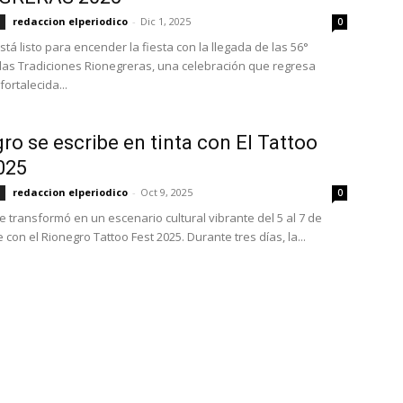
redaccion elperiodico
-
Dic 1, 2025
0
tá listo para encender la fiesta con la llegada de las 56°
 las Tradiciones Rionegreras, una celebración que regresa
ortalecida...
ro se escribe en tinta con El Tattoo
025
redaccion elperiodico
-
Oct 9, 2025
0
e transformó en un escenario cultural vibrante del 5 al 7 de
con el Rionegro Tattoo Fest 2025. Durante tres días, la...