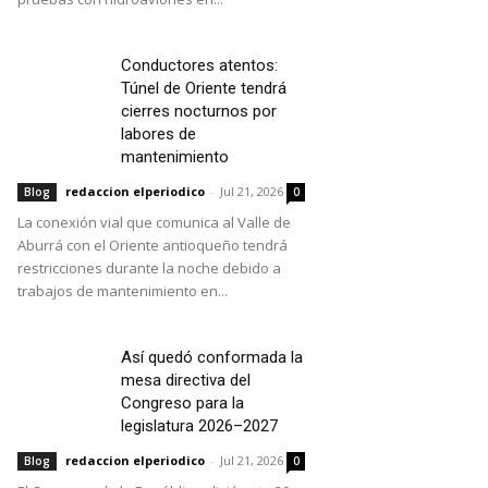
Conductores atentos:
Túnel de Oriente tendrá
cierres nocturnos por
labores de
mantenimiento
redaccion elperiodico
-
Jul 21, 2026
Blog
0
La conexión vial que comunica al Valle de
Aburrá con el Oriente antioqueño tendrá
restricciones durante la noche debido a
trabajos de mantenimiento en...
Así quedó conformada la
mesa directiva del
Congreso para la
legislatura 2026–2027
redaccion elperiodico
-
Jul 21, 2026
Blog
0