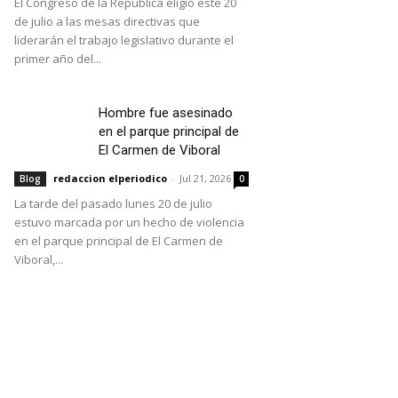
El Congreso de la República eligió este 20
de julio a las mesas directivas que
liderarán el trabajo legislativo durante el
primer año del...
Hombre fue asesinado
en el parque principal de
El Carmen de Viboral
redaccion elperiodico
-
Jul 21, 2026
Blog
0
La tarde del pasado lunes 20 de julio
estuvo marcada por un hecho de violencia
en el parque principal de El Carmen de
Viboral,...