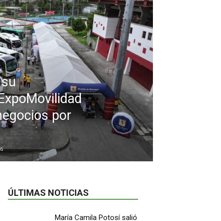
 su
 ExpoMovilidad
negocios por
6
ÚLTIMAS NOTICIAS
María Camila Potosí salió