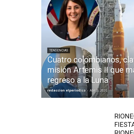
TENDENCIAS
Cuatro colombianos, cla
misión Artemis II que m
regreso a la Luna
redaccion elperiodico
-
Abr 2, 2026
RIONE
FIEST
RIONE