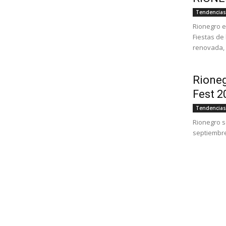
Tendencias
Rionegro es
Fiestas de
renovada, f
Rioneg
Fest 2
Tendencias
Rionegro s
septiembre 