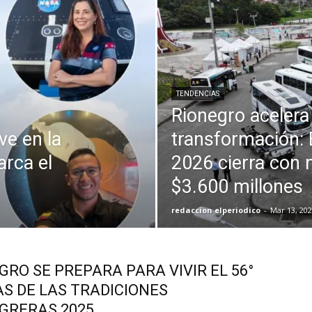
TENDENCIAS
Rionegro acelera
ve en la
transformación:
arca el
2026 cierra con 
$3.600 millones
redaccion elperiodico
-
Mar 13, 202
GRO SE PREPARA PARA VIVIR EL 56°
AS DE LAS TRADICIONES
GRERAS 2025