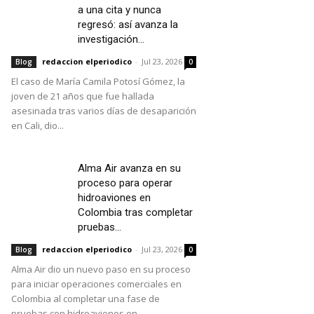
a una cita y nunca
regresó: así avanza la
investigación...
redaccion elperiodico
-
Jul 23, 2026
Blog
0
El caso de María Camila Potosí Gómez, la
joven de 21 años que fue hallada
asesinada tras varios días de desaparición
en Cali, dio...
Alma Air avanza en su
proceso para operar
hidroaviones en
Colombia tras completar
pruebas...
redaccion elperiodico
-
Jul 23, 2026
Blog
0
Alma Air dio un nuevo paso en su proceso
para iniciar operaciones comerciales en
Colombia al completar una fase de
pruebas con hidroaviones en...