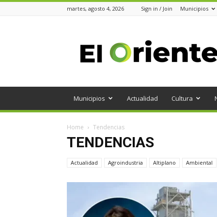
martes, agosto 4, 2026
Sign in / Join
Municipios
Periódico
el
Oriente
Municipios
Actualidad
Cultura
Home
Tendencias
TENDENCIAS
Actualidad
Agroindustria
Altiplano
Ambiental