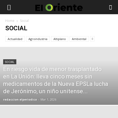
Home
Social
SOCIAL
Actualidad
Agroindustria
Altiplano
Ambiental
SOCIAL
En riesgo vida de menor trasplantado
en La Unión: lleva cinco meses sin
medicamentos de la Nueva EPSLa lucha
de Jerónimo, un niño unitense...
redaccion elperiodico
-
Mar 1, 2026