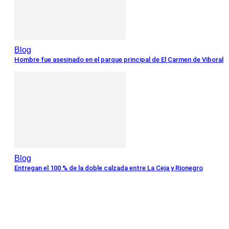
Blog
Hombre fue asesinado en el parque principal de El Carmen de Viboral
Blog
Entregan el 100 % de la doble calzada entre La Ceja y Rionegro