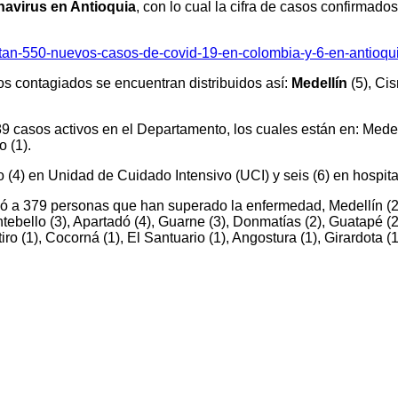
navirus en Antioquia
, con lo cual la cifra de casos confirmad
ortan-550-nuevos-casos-de-covid-19-en-colombia-y-6-en-antioqu
os contagiados se encuentran distribuidos así:
Medellín
(5), Cis
9 casos activos en el Departamento, los cuales están en: Medellín
 (1).
o (4) en Unidad de Cuidado Intensivo (UCI) y seis (6) en hospita
ó a 379 personas que han superado la enfermedad, Medellín (226)
ntebello (3), Apartadó (4), Guarne (3), Donmatías (2), Guatapé 
o (1), Cocorná (1), El Santuario (1), Angostura (1), Girardota (1