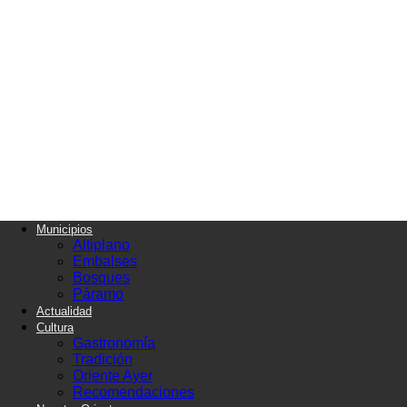
Periódico
el
Oriente
Municipios
Altiplano
Embalses
Bosques
Páramo
Actualidad
Cultura
Gastronomía
Tradición
Oriente Ayer
Recomendaciones