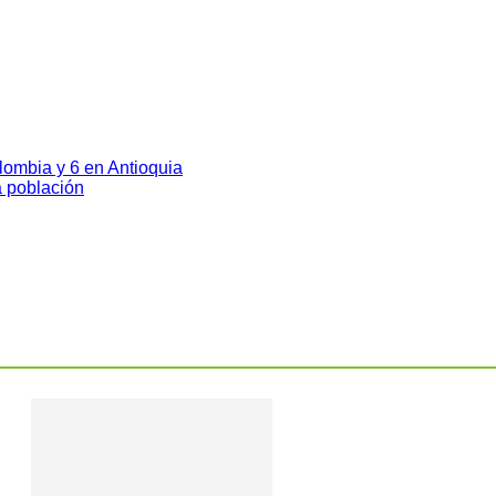
ombia y 6 en Antioquia
a población