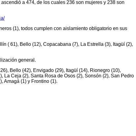
os ascendió a 474, de los cuales 236 son mujeres y 238 son
ia/
neros (1), todos cumplen con aislamiento obligatorio en sus
 ( 61), Bello (12), Copacabana (7), La Estrella (3), Itagüí (2),
lización general.
, Bello (42), Envigado (29), Itagüí (14), Rionegro (10),
(2), La Ceja (2), Santa Rosa de Osos (2), Sonsón (2), San Pedro
), Amagá (1) y Frontino (1).