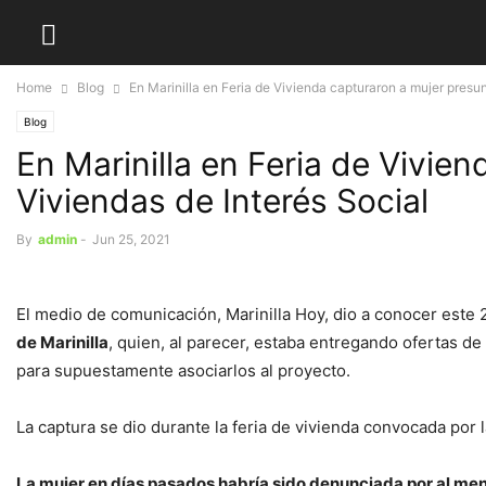
Home
Blog
En Marinilla en Feria de Vivienda capturaron a mujer presun
Blog
En Marinilla en Feria de Vivie
Viviendas de Interés Social
By
admin
-
Jun 25, 2021
El medio de comunicación, Marinilla Hoy, dio a conocer este 
de Marinilla
, quien, al parecer, estaba entregando ofertas d
para supuestamente asociarlos al proyecto.
La captura se dio durante la feria de vivienda convocada por 
La mujer en días pasados habría sido denunciada por al me