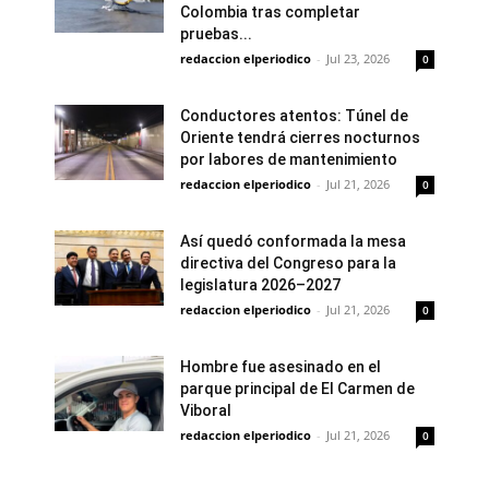
Colombia tras completar
pruebas...
redaccion elperiodico
-
Jul 23, 2026
0
Conductores atentos: Túnel de
Oriente tendrá cierres nocturnos
por labores de mantenimiento
redaccion elperiodico
-
Jul 21, 2026
0
Así quedó conformada la mesa
directiva del Congreso para la
legislatura 2026–2027
redaccion elperiodico
-
Jul 21, 2026
0
Hombre fue asesinado en el
parque principal de El Carmen de
Viboral
redaccion elperiodico
-
Jul 21, 2026
0