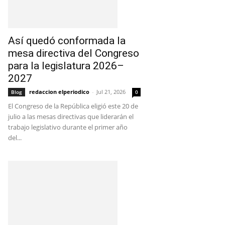
Así quedó conformada la
mesa directiva del Congreso
para la legislatura 2026–
2027
redaccion elperiodico
-
Jul 21, 2026
Blog
0
El Congreso de la República eligió este 20 de
julio a las mesas directivas que liderarán el
trabajo legislativo durante el primer año
del...