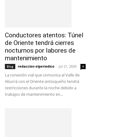
Conductores atentos: Túnel
de Oriente tendrá cierres
nocturnos por labores de
mantenimiento
redaccion elperiodico
-
Jul 21, 2026
Blog
0
La conexión vial que comunica al Valle de
Aburrá con el Oriente antioqueño tendrá
restricciones durante la noche debido a
trabajos de mantenimiento en...