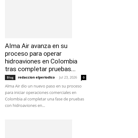
Alma Air avanza en su
proceso para operar
hidroaviones en Colombia
tras completar pruebas...
redaccion elperiodico
-
Jul 23, 2026
Blog
0
Alma Air dio un nuevo paso en su proceso
para iniciar operaciones comerciales en
Colombia al completar una fase de pruebas
con hidroaviones en...