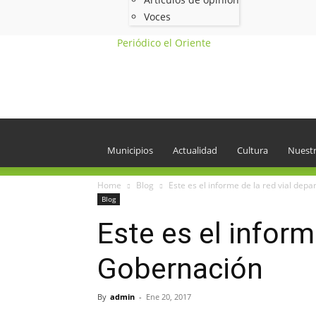
Voces
Periódico el Oriente
Municipios
Actualidad
Cultura
Nuestr
Home
Blog
Este es el informe de la red vial dep
Blog
Este es el inform
Gobernación
By
admin
-
Ene 20, 2017