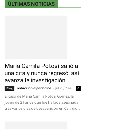
ÚLTIMAS NOTICIAS
María Camila Potosí salió a
una cita y nunca regresó: así
avanza la investigación...
redaccion elperiodico
-
Jul 23, 2026
Blog
0
El caso de María Camila Potosí Gómez, la
joven de 21 años que fue hallada asesinada
tras varios días de desaparición en Cali, dio...