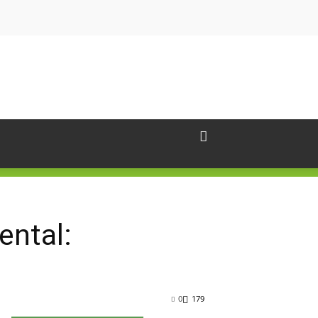
ental:
0
179