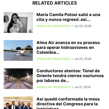
RELATED ARTICLES
María Camila Potosí salió a una
cita y nunca regresó: así...
redaccion elperiodico
-
Jul 23, 2026
Alma Air avanza en su proceso
para operar hidroaviones en
Colombia...
redaccion elperiodico
-
Jul 23, 2026
Conductores atentos: Túnel de
Oriente tendrá cierres nocturnos
por labores de...
redaccion elperiodico
-
Jul 21, 2026
Así quedó conformada la mesa
directiva del Congreso para la
legislatura...