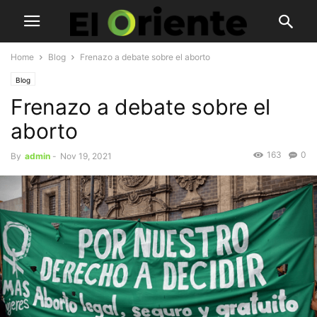
Home
Blog
Frenazo a debate sobre el aborto
Blog
Frenazo a debate sobre el
aborto
163
0
By
admin
-
Nov 19, 2021