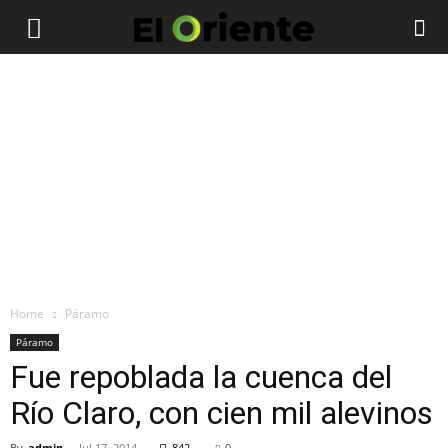
Home
Páramo
Páramo
Fue repoblada la cuenca del
Río Claro, con cien mil alevinos
By
admin
-
Jul 17, 2014
842
0