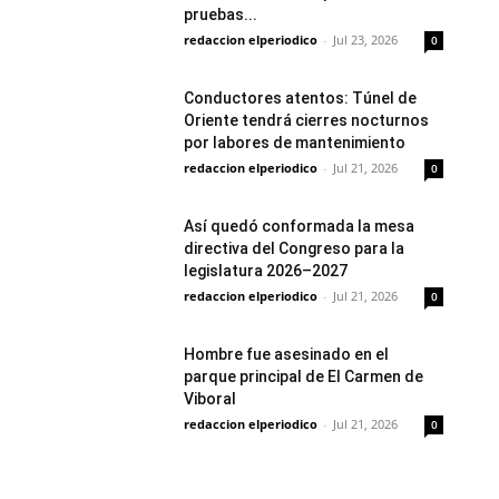
pruebas...
redaccion elperiodico
-
Jul 23, 2026
0
Conductores atentos: Túnel de
Oriente tendrá cierres nocturnos
por labores de mantenimiento
redaccion elperiodico
-
Jul 21, 2026
0
Así quedó conformada la mesa
directiva del Congreso para la
legislatura 2026–2027
redaccion elperiodico
-
Jul 21, 2026
0
Hombre fue asesinado en el
parque principal de El Carmen de
Viboral
redaccion elperiodico
-
Jul 21, 2026
0