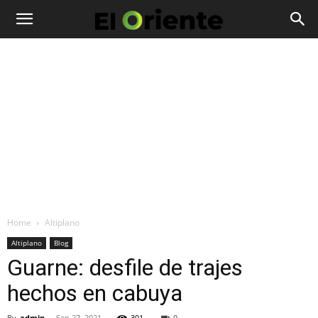
Home
Altiplano
Altiplano
Blog
Guarne: desfile de trajes
hechos en cabuya
By
admin
-
Sep 27, 2021
301
0