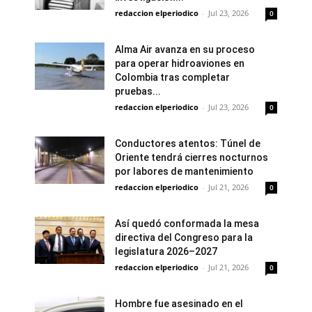
redaccion elperiodico
-
Jul 23, 2026
0
Alma Air avanza en su proceso
para operar hidroaviones en
Colombia tras completar
pruebas...
redaccion elperiodico
-
Jul 23, 2026
0
Conductores atentos: Túnel de
Oriente tendrá cierres nocturnos
por labores de mantenimiento
redaccion elperiodico
-
Jul 21, 2026
0
Así quedó conformada la mesa
directiva del Congreso para la
legislatura 2026–2027
redaccion elperiodico
-
Jul 21, 2026
0
Hombre fue asesinado en el