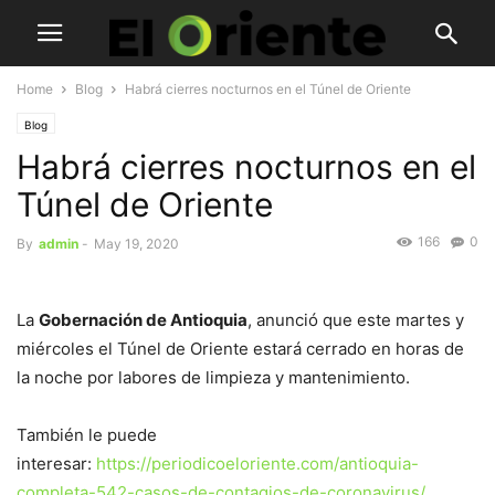
Home
Blog
Habrá cierres nocturnos en el Túnel de Oriente
Blog
Habrá cierres nocturnos en el
Túnel de Oriente
166
0
By
admin
-
May 19, 2020
La
Gobernación de Antioquia
, anunció que este martes y
miércoles el Túnel de Oriente estará cerrado en horas de
la noche por labores de limpieza y mantenimiento.
También le puede
interesar:
https://periodicoeloriente.com/antioquia-
completa-542-casos-de-contagios-de-coronavirus/