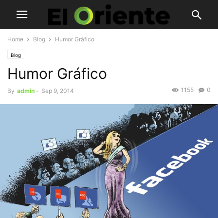
Home
Blog
Humor Gráfico
Blog
Humor Gráfico
1155
0
By
admin
-
Sep 9, 2014