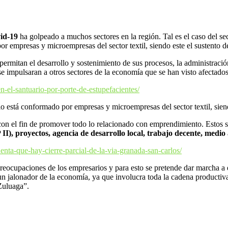
id-19
ha golpeado a muchos sectores en la región. Tal es el caso del se
 empresas y microempresas del sector textil, siendo este el sustento d
 permitan el desarrollo y sostenimiento de sus procesos, la administraci
 impulsaran a otros sectores de la economía que se han visto afectados
n-el-santuario-por-porte-de-estupefacientes/
 está conformado por empresas y microempresas del sector textil, siend
con el fin de promover todo lo relacionado con emprendimiento. Estos so
II), proyectos, agencia de desarrollo local, trabajo decente, medi
uenta-que-hay-cierre-parcial-de-la-via-granada-san-carlos/
preocupaciones de los empresarios y para esto se pretende dar marcha a 
 jalonador de la economía, ya que involucra toda la cadena productiva
Zuluaga”.