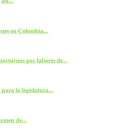
así...
nes en Colombia...
nocturnos por labores de...
ara la legislatura...
armen de...