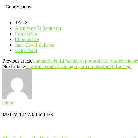
Comentarios
TAGS
Alcalde de El Santuario
Confección
El Santuario
Juan David Zuluaga
sector textil
Previous article
Capturado en El Santuario por porte de estupefaciente
Next article
Confirman nuevo contagio por coronavirus en La Ceja
admin
RELATED ARTICLES