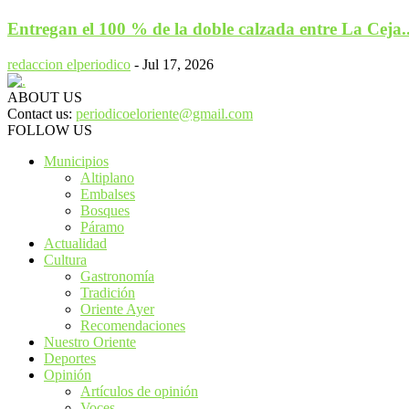
Entregan el 100 % de la doble calzada entre La Ceja..
redaccion elperiodico
-
Jul 17, 2026
ABOUT US
Contact us:
periodicoeloriente@gmail.com
FOLLOW US
Municipios
Altiplano
Embalses
Bosques
Páramo
Actualidad
Cultura
Gastronomía
Tradición
Oriente Ayer
Recomendaciones
Nuestro Oriente
Deportes
Opinión
Artículos de opinión
Voces