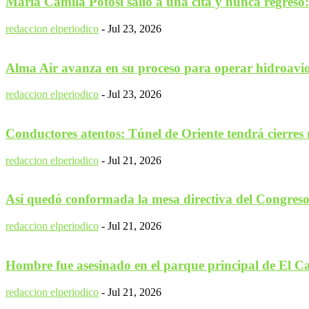
María Camila Potosí salió a una cita y nunca regresó: 
redaccion elperiodico
-
Jul 23, 2026
Alma Air avanza en su proceso para operar hidroavio
redaccion elperiodico
-
Jul 23, 2026
Conductores atentos: Túnel de Oriente tendrá cierres 
redaccion elperiodico
-
Jul 21, 2026
Así quedó conformada la mesa directiva del Congreso p
redaccion elperiodico
-
Jul 21, 2026
Hombre fue asesinado en el parque principal de El C
redaccion elperiodico
-
Jul 21, 2026