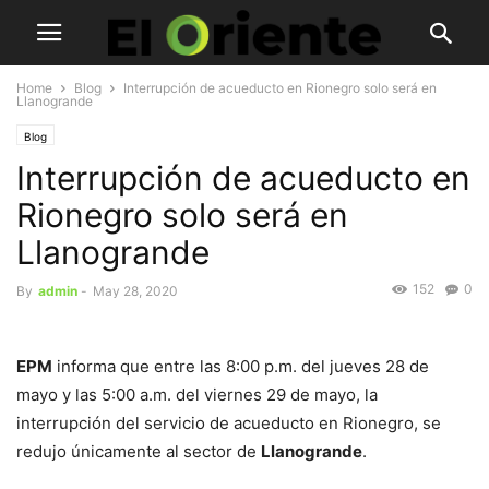
Home
Blog
Interrupción de acueducto en Rionegro solo será en
Llanogrande
Blog
Interrupción de acueducto en
Rionegro solo será en
Llanogrande
152
0
By
admin
-
May 28, 2020
EPM
informa que entre las 8:00 p.m. del jueves 28 de
mayo y las 5:00 a.m. del viernes 29 de mayo, la
interrupción del servicio de acueducto en Rionegro, se
redujo únicamente al sector de
Llanogrande
.