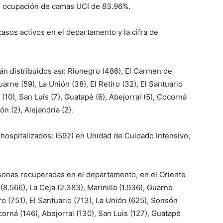
de ocupación de camas UCI de 83.96%.
 casos activos en el departamento y la cifra de
tán distribuidos así: Rionegro (486), El Carmen de
Guarne (59), La Unión (38), El Retiro (32), El Santuario
 (10), San Luis (7), Guatapé (6), Abejorral (5), Cocorná
n (2), Alejandría (2).
hospitalizados: (592) en Unidad de Cuidado Intensivo,
sonas recuperadas en el departamento, en el Oriente
(8.566), La Ceja (2.383), Marinilla (1.936), Guarne
iro (751), El Santuario (713), La Unión (625), Sonsón
corná (146), Abejorral (130), San Luis (127), Guatapé