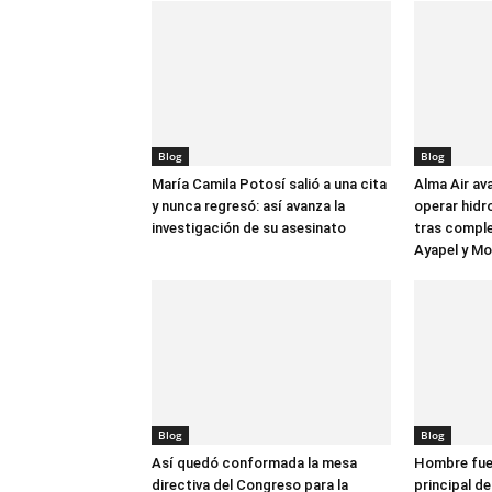
Blog
Blog
María Camila Potosí salió a una cita
Alma Air av
y nunca regresó: así avanza la
operar hidr
investigación de su asesinato
tras comple
Ayapel y M
Blog
Blog
Así quedó conformada la mesa
Hombre fue 
directiva del Congreso para la
principal de