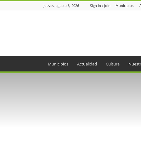
jueves, agosto 6, 2026
Sign in / Join
Municipios
Periódico
el
Oriente
Municipios
Actualidad
Cultura
Nuestr