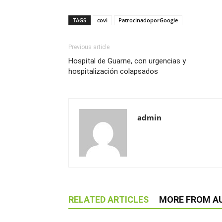
TAGS
covi
PatrocinadoporGoogle
Previous article
Hospital de Guarne, con urgencias y
hospitalización colapsados
admin
RELATED ARTICLES
MORE FROM A