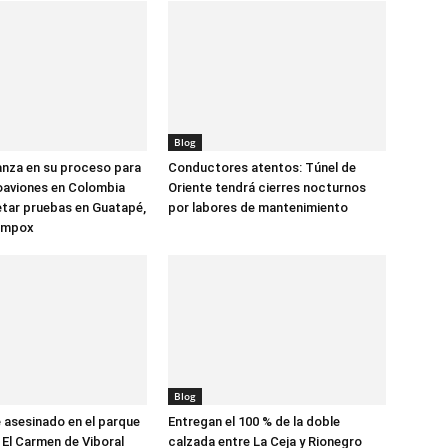
Blog
anza en su proceso para
Conductores atentos: Túnel de
oaviones en Colombia
Oriente tendrá cierres nocturnos
tar pruebas en Guatapé,
por labores de mantenimiento
ompox
Blog
asesinado en el parque
Entregan el 100 % de la doble
 El Carmen de Viboral
calzada entre La Ceja y Rionegro