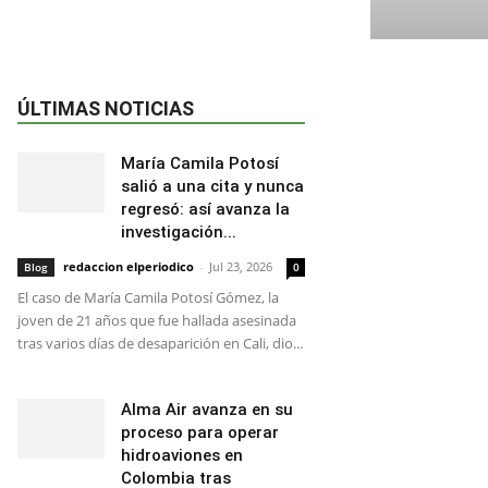
ÚLTIMAS NOTICIAS
María Camila Potosí
salió a una cita y nunca
regresó: así avanza la
investigación...
redaccion elperiodico
-
Jul 23, 2026
Blog
0
El caso de María Camila Potosí Gómez, la
joven de 21 años que fue hallada asesinada
tras varios días de desaparición en Cali, dio...
Alma Air avanza en su
proceso para operar
hidroaviones en
Colombia tras