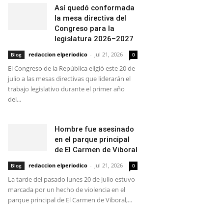
Así quedó conformada
la mesa directiva del
Congreso para la
legislatura 2026–2027
redaccion elperiodico
-
Jul 21, 2026
Blog
0
El Congreso de la República eligió este 20 de
julio a las mesas directivas que liderarán el
trabajo legislativo durante el primer año
del...
Hombre fue asesinado
en el parque principal
de El Carmen de Viboral
redaccion elperiodico
-
Jul 21, 2026
Blog
0
La tarde del pasado lunes 20 de julio estuvo
marcada por un hecho de violencia en el
parque principal de El Carmen de Viboral,...