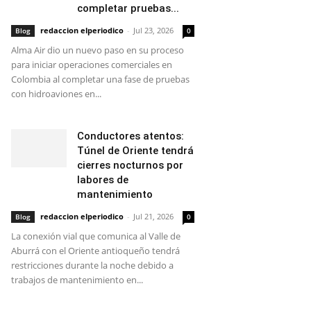
completar pruebas...
redaccion elperiodico
-
Jul 23, 2026
Blog
0
Alma Air dio un nuevo paso en su proceso
para iniciar operaciones comerciales en
Colombia al completar una fase de pruebas
con hidroaviones en...
Conductores atentos:
Túnel de Oriente tendrá
cierres nocturnos por
labores de
mantenimiento
redaccion elperiodico
-
Jul 21, 2026
Blog
0
La conexión vial que comunica al Valle de
Aburrá con el Oriente antioqueño tendrá
restricciones durante la noche debido a
trabajos de mantenimiento en...