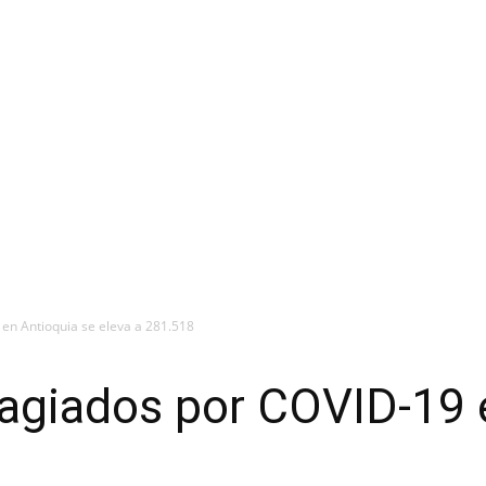
 en Antioquia se eleva a 281.518
tagiados por COVID-19 