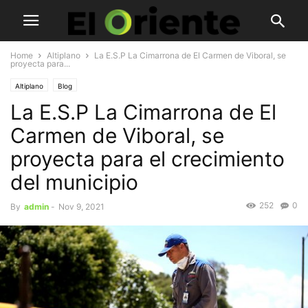
Home
Altiplano
La E.S.P La Cimarrona de El Carmen de Viboral, se
proyecta para...
Altiplano
Blog
La E.S.P La Cimarrona de El
Carmen de Viboral, se
proyecta para el crecimiento
del municipio
252
0
By
admin
-
Nov 9, 2021