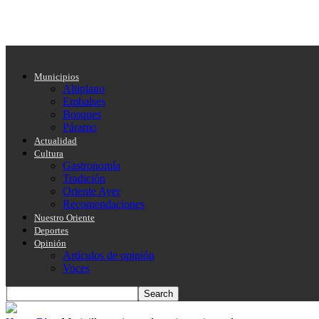
Municipios
Altiplano
Embalses
Bosques
Páramo
Actualidad
Cultura
Gastronomía
Tradición
Oriente Ayer
Recomendaciones
Nuestro Oriente
Deportes
Opinión
Artículos de opinión
Voces