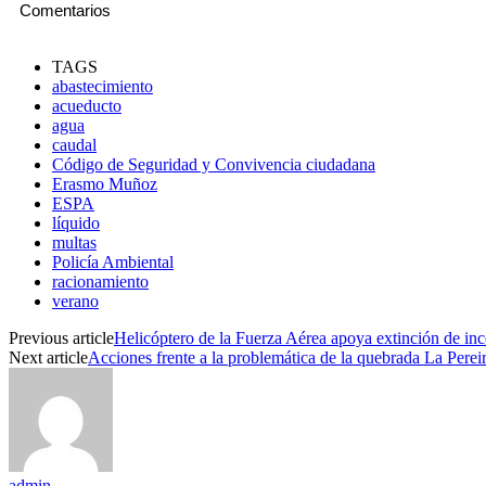
Comentarios
TAGS
abastecimiento
acueducto
agua
caudal
Código de Seguridad y Convivencia ciudadana
Erasmo Muñoz
ESPA
líquido
multas
Policía Ambiental
racionamiento
verano
Previous article
Helicóptero de la Fuerza Aérea apoya extinción de inc
Next article
Acciones frente a la problemática de la quebrada La Perei
admin