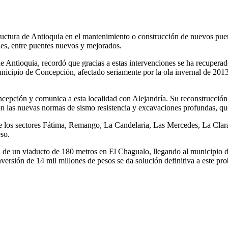
tructura de Antioquia en el mantenimiento o construcción de nuevos pue
nes, entre puentes nuevos y mejorados.
e Antioquia, recordó que gracias a estas intervenciones se ha recuperado 
unicipio de Concepción, afectado seriamente por la ola invernal de 2013
ncepción y comunica a esta localidad con Alejandría. Su reconstrucción
n las nuevas normas de sismo resistencia y excavaciones profundas, que
de los sectores Fátima, Remango, La Candelaria, Las Mercedes, La Cla
eso.
n de un viaducto de 180 metros en El Chagualo, llegando al municipio d
inversión de 14 mil millones de pesos se da solución definitiva a este p