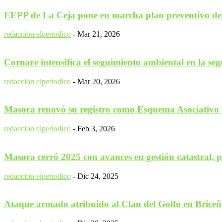
EEPP de La Ceja pone en marcha plan preventivo de
redaccion elperiodico
-
Mar 21, 2026
Cornare intensifica el seguimiento ambiental en la seg
redaccion elperiodico
-
Mar 20, 2026
Masora renovó su registro como Esquema Asociativo Ter
redaccion elperiodico
-
Feb 3, 2026
Masora cerró 2025 con avances en gestión catastral, pr
redaccion elperiodico
-
Dic 24, 2025
Ataque armado atribuido al Clan del Golfo en Briceño