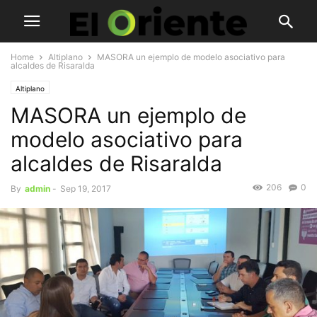
Home
Altiplano
MASORA un ejemplo de modelo asociativo para
alcaldes de Risaralda
Altiplano
MASORA un ejemplo de
modelo asociativo para
alcaldes de Risaralda
206
0
By
admin
-
Sep 19, 2017