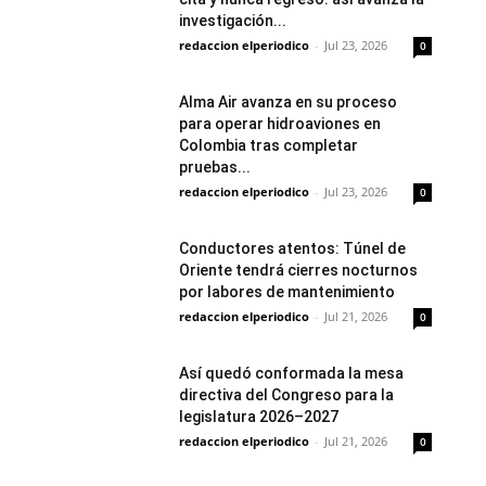
investigación...
redaccion elperiodico
-
Jul 23, 2026
0
Alma Air avanza en su proceso
para operar hidroaviones en
Colombia tras completar
pruebas...
redaccion elperiodico
-
Jul 23, 2026
0
Conductores atentos: Túnel de
Oriente tendrá cierres nocturnos
por labores de mantenimiento
redaccion elperiodico
-
Jul 21, 2026
0
Así quedó conformada la mesa
directiva del Congreso para la
legislatura 2026–2027
redaccion elperiodico
-
Jul 21, 2026
0