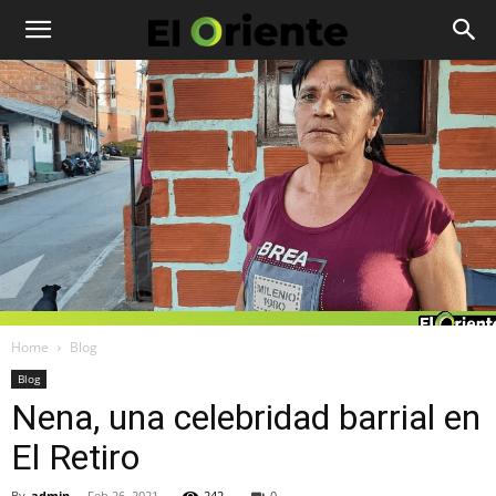
Home
Blog
Blog
Nena, una celebridad barrial en
El Retiro
By
admin
-
Feb 26, 2021
242
0