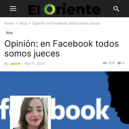
Home
Blog
Opinión: en Facebook todos somos jueces
Blog
Opinión: en Facebook todos
somos jueces
206
0
By
admin
-
Nov 11, 2021