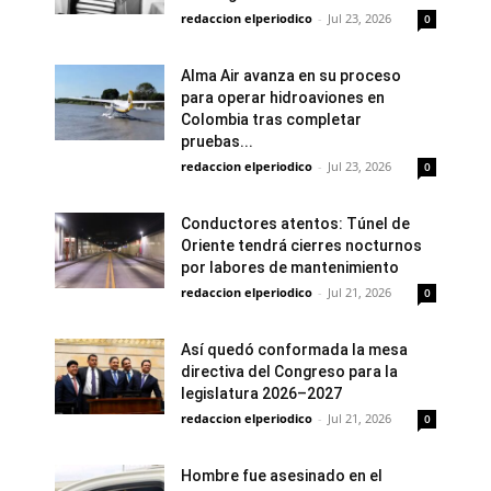
redaccion elperiodico
-
Jul 23, 2026
0
Alma Air avanza en su proceso
para operar hidroaviones en
Colombia tras completar
pruebas...
redaccion elperiodico
-
Jul 23, 2026
0
Conductores atentos: Túnel de
Oriente tendrá cierres nocturnos
por labores de mantenimiento
redaccion elperiodico
-
Jul 21, 2026
0
Así quedó conformada la mesa
directiva del Congreso para la
legislatura 2026–2027
redaccion elperiodico
-
Jul 21, 2026
0
Hombre fue asesinado en el