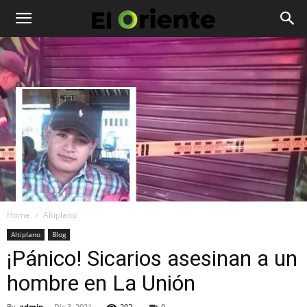
Home
Altiplano
Altiplano
Blog
¡Pánico! Sicarios asesinan a un
hombre en La Unión
By
admin
-
Dic 3, 2021
202
0