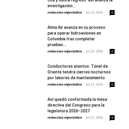
cita y nunca regresó: así avanza la
investigación...
redaccion elperiodico
-
Jul 23, 2026
0
Alma Air avanza en su proceso
para operar hidroaviones en
Colombia tras completar
pruebas...
redaccion elperiodico
-
Jul 23, 2026
0
Conductores atentos: Túnel de
Oriente tendrá cierres nocturnos
por labores de mantenimiento
redaccion elperiodico
-
Jul 21, 2026
0
Así quedó conformada la mesa
directiva del Congreso para la
legislatura 2026–2027
redaccion elperiodico
-
Jul 21, 2026
0