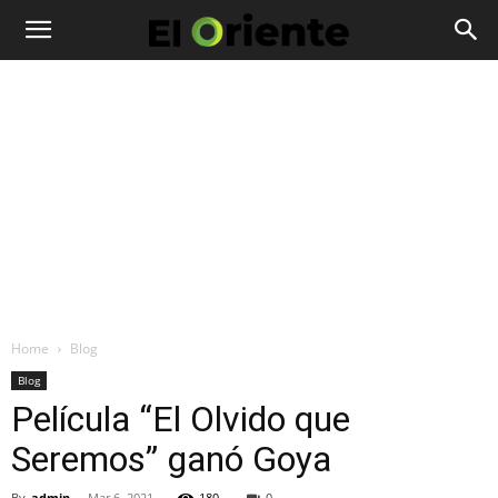
Home
Blog
Blog
Película “El Olvido que
Seremos” ganó Goya
By
admin
-
Mar 6, 2021
180
0