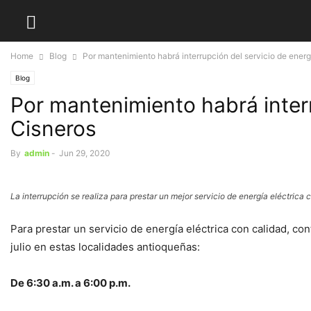
Home
Blog
Por mantenimiento habrá interrupción del servicio de energ
Blog
Por mantenimiento habrá interr
Cisneros
By
admin
-
Jun 29, 2020
La interrupción se realiza para prestar un mejor servicio de energía eléctrica 
Para prestar un servicio de energía eléctrica con calidad, co
julio en estas localidades antioqueñas:
De 6:30 a.m. a 6:00 p.m.