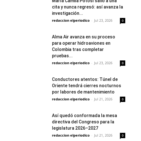
María Camila Potosí salió a una
cita y nunca regresó: así avanza la
investigación...
redaccion elperiodico
-
Jul 23, 2026
0
Alma Air avanza en su proceso
para operar hidroaviones en
Colombia tras completar
pruebas...
redaccion elperiodico
-
Jul 23, 2026
0
Conductores atentos: Túnel de
Oriente tendrá cierres nocturnos
por labores de mantenimiento
redaccion elperiodico
-
Jul 21, 2026
0
Así quedó conformada la mesa
directiva del Congreso para la
legislatura 2026–2027
redaccion elperiodico
-
Jul 21, 2026
0