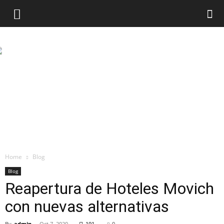
Home
Blog
Blog
Reapertura de Hoteles Movich
con nuevas alternativas
By
admin
-
Oct 7, 2020
191
0