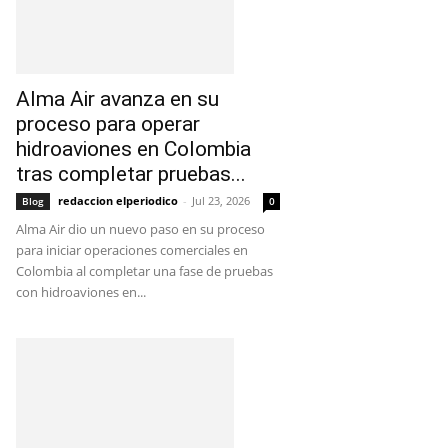
Alma Air avanza en su
proceso para operar
hidroaviones en Colombia
tras completar pruebas...
redaccion elperiodico
-
Jul 23, 2026
Blog
0
Alma Air dio un nuevo paso en su proceso
para iniciar operaciones comerciales en
Colombia al completar una fase de pruebas
con hidroaviones en...