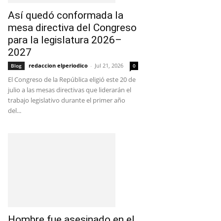
Así quedó conformada la
mesa directiva del Congreso
para la legislatura 2026–
2027
redaccion elperiodico
-
Jul 21, 2026
Blog
0
El Congreso de la República eligió este 20 de
julio a las mesas directivas que liderarán el
trabajo legislativo durante el primer año
del...
Hombre fue asesinado en el