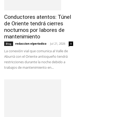
Conductores atentos: Túnel
de Oriente tendrá cierres
nocturnos por labores de
mantenimiento
redaccion elperiodico
-
Jul 21, 2026
Blog
0
La conexión vial que comunica al Valle de
Aburrá con el Oriente antioqueño tendrá
restricciones durante la noche debido a
trabajos de mantenimiento en...