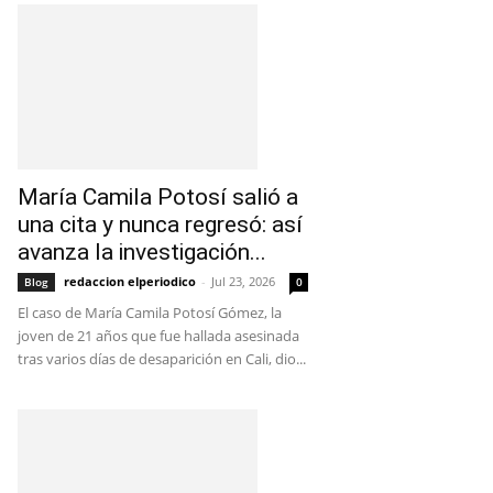
María Camila Potosí salió a
una cita y nunca regresó: así
avanza la investigación...
redaccion elperiodico
-
Jul 23, 2026
Blog
0
El caso de María Camila Potosí Gómez, la
joven de 21 años que fue hallada asesinada
tras varios días de desaparición en Cali, dio...