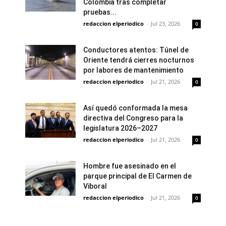
Colombia tras completar
pruebas...
redaccion elperiodico
-
Jul 23, 2026
0
Conductores atentos: Túnel de
Oriente tendrá cierres nocturnos
por labores de mantenimiento
redaccion elperiodico
-
Jul 21, 2026
0
Así quedó conformada la mesa
directiva del Congreso para la
legislatura 2026–2027
redaccion elperiodico
-
Jul 21, 2026
0
Hombre fue asesinado en el
parque principal de El Carmen de
Viboral
redaccion elperiodico
-
Jul 21, 2026
0