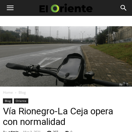
Home
Blog
Blog
Oriente
Vía Rionegro-La Ceja opera
con normalidad
By
admin
-
Mar 3, 2021
207
0