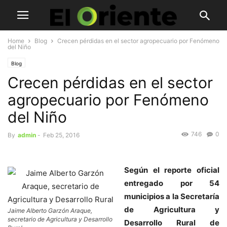
Home
Blog
Crecen pérdidas en el sector agropecuario por Fenómeno
del Niño
Blog
Crecen pérdidas en el sector
agropecuario por Fenómeno
del Niño
746
0
By
admin
-
Feb 25, 2016
Según el reporte oficial
entregado por 54
municipios a la Secretaría
de Agricultura y
Jaime Alberto Garzón Araque,
secretario de Agricultura y Desarrollo
Desarrollo Rural de