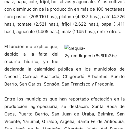
maíz, papa, café, fríjol, hortalizas y aguacate. Y los cultivos
con disminución de la producción en más de 100 hectáreas
son: pastos (208.110 has.), plátano (4.937 has.), café (4.726
has.), tomate (2.521 has.), fríjol (2.622 has.), papa (1.411
has.), aguacate (1.405 has.), maíz (1.145 has.), entre otros.
El funcionario explicó
que,
debido a la falta del
recurso hídrico, ya fue
declarada la calamidad pública en los municipios de
Necoclí, Carepa, Apartadó, Chigorodó, Arboletes, Puerto
Berrío, San Carlos, Sonsón, San Francisco y Fredonia.
Entre los municipios que han reportado afectación en la
producción agropecuaria, se destacan: Santa Rosa de
Osos, Puerto Berrío, San Juan de Urabá, Belmira, San
Vicente, Yarumal, Giraldo, Argelia, Santa Fe de Antioquia,
San José de la Montaña, Girardota, Vigía del Fuerte,