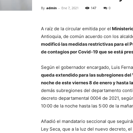
By
admin
-
Ene 7, 2021
147
0
A raíz de la circular emitida por el
Ministeri
Antioquia, de común acuerdo con los alcald
modificó las medidas restrictivas para el P
de contagios por Covid-19 que se está pr
Según el gobernador encargado, Luis Fern
queda extendido para las subregiones del Va
noche de este viernes 8 de enero y hasta l
demás subregiones del departamento continu
decreto departamental 0004 de 2021, según 
10:00 de la noche hasta las 5:00 de la mañan
Añadió el mandatario seccional que seguirá
Ley Seca, que a la luz del nuevo decreto, e