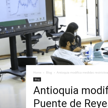
Home
Blog
Antioquia modifica medidas restrictiv
Blog
Antioquia modif
Puente de Reye