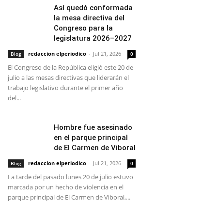
Así quedó conformada
la mesa directiva del
Congreso para la
legislatura 2026–2027
redaccion elperiodico
-
Jul 21, 2026
Blog
0
El Congreso de la República eligió este 20 de
julio a las mesas directivas que liderarán el
trabajo legislativo durante el primer año
del...
Hombre fue asesinado
en el parque principal
de El Carmen de Viboral
redaccion elperiodico
-
Jul 21, 2026
Blog
0
La tarde del pasado lunes 20 de julio estuvo
marcada por un hecho de violencia en el
parque principal de El Carmen de Viboral,...