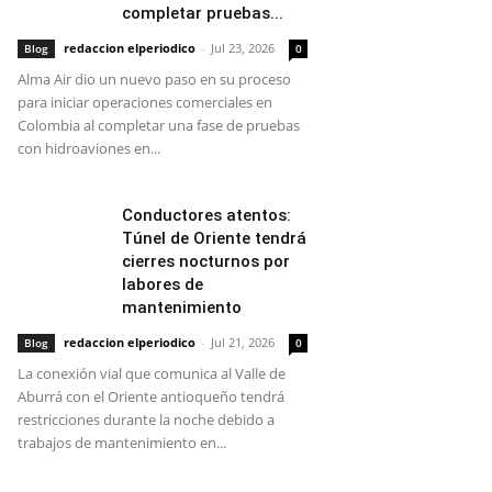
completar pruebas...
redaccion elperiodico
-
Jul 23, 2026
Blog
0
Alma Air dio un nuevo paso en su proceso
para iniciar operaciones comerciales en
Colombia al completar una fase de pruebas
con hidroaviones en...
Conductores atentos:
Túnel de Oriente tendrá
cierres nocturnos por
labores de
mantenimiento
redaccion elperiodico
-
Jul 21, 2026
Blog
0
La conexión vial que comunica al Valle de
Aburrá con el Oriente antioqueño tendrá
restricciones durante la noche debido a
trabajos de mantenimiento en...