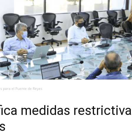
as para el Puente de Reyes
ica medidas restrictiva
s