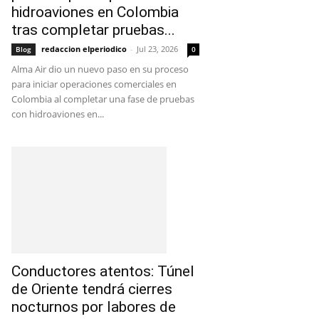
hidroaviones en Colombia
tras completar pruebas...
redaccion elperiodico
-
Jul 23, 2026
Blog
0
Alma Air dio un nuevo paso en su proceso
para iniciar operaciones comerciales en
Colombia al completar una fase de pruebas
con hidroaviones en...
Conductores atentos: Túnel
de Oriente tendrá cierres
nocturnos por labores de