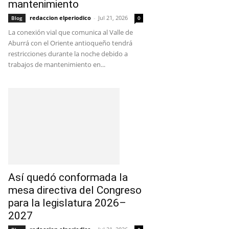
mantenimiento
redaccion elperiodico
-
Jul 21, 2026
Blog
0
La conexión vial que comunica al Valle de
Aburrá con el Oriente antioqueño tendrá
restricciones durante la noche debido a
trabajos de mantenimiento en...
Así quedó conformada la
mesa directiva del Congreso
para la legislatura 2026–
2027