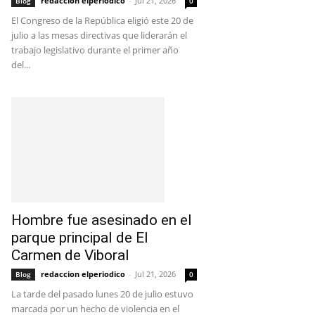
redaccion elperiodico
-
Jul 21, 2026
Blog
0
El Congreso de la República eligió este 20 de
julio a las mesas directivas que liderarán el
trabajo legislativo durante el primer año
del...
Hombre fue asesinado en el
parque principal de El
Carmen de Viboral
redaccion elperiodico
-
Jul 21, 2026
Blog
0
La tarde del pasado lunes 20 de julio estuvo
marcada por un hecho de violencia en el