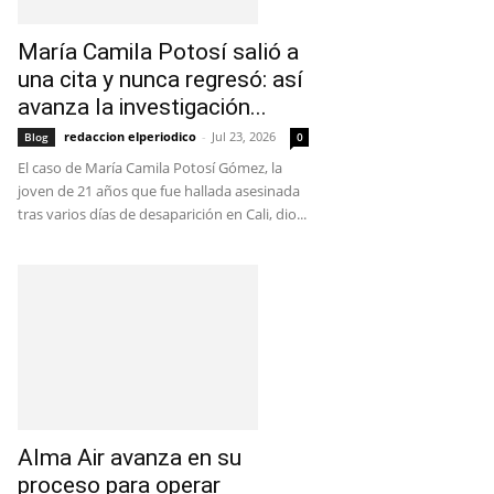
María Camila Potosí salió a
una cita y nunca regresó: así
avanza la investigación...
redaccion elperiodico
-
Jul 23, 2026
Blog
0
El caso de María Camila Potosí Gómez, la
joven de 21 años que fue hallada asesinada
tras varios días de desaparición en Cali, dio...
Alma Air avanza en su
proceso para operar