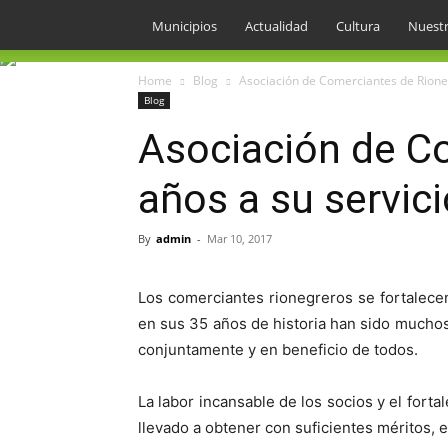
Municipios
Actualidad
Cultura
Nuestr
Home
Blog
Asociación de Comerciantes de Rione
Blog
Asociación de C
años a su servici
By
admin
-
Mar 10, 2017
Los comerciantes rionegreros se fortalec
en sus 35 años de historia han sido mucho
conjuntamente y en beneficio de todos.
La labor incansable de los socios y el forta
llevado a obtener con suficientes méritos, 