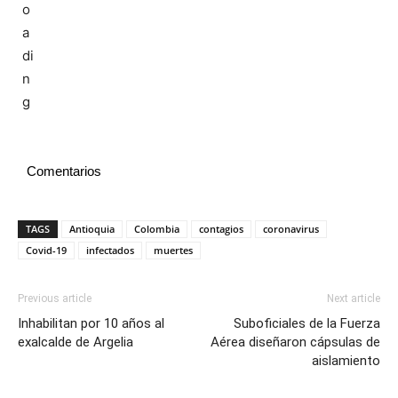
Comentarios
TAGS
Antioquia
Colombia
contagios
coronavirus
Covid-19
infectados
muertes
Previous article
Next article
Inhabilitan por 10 años al
Suboficiales de la Fuerza
exalcalde de Argelia
Aérea diseñaron cápsulas de
aislamiento