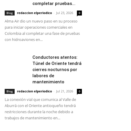
completar pruebas...
redaccion elperiodico
-
Jul 23, 2026
Blog
0
Alma Air dio un nuevo paso en su proceso
para iniciar operaciones comerciales en
Colombia al completar una fase de pruebas
con hidroaviones en...
Conductores atentos:
Túnel de Oriente tendrá
cierres nocturnos por
labores de
mantenimiento
redaccion elperiodico
-
Jul 21, 2026
Blog
0
La conexión vial que comunica al Valle de
Aburrá con el Oriente antioqueño tendrá
restricciones durante la noche debido a
trabajos de mantenimiento en...