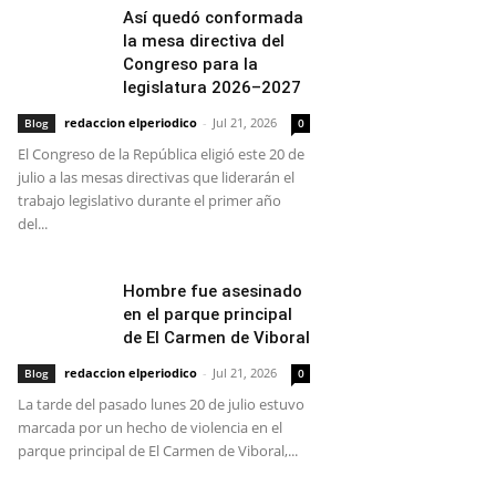
Así quedó conformada
la mesa directiva del
Congreso para la
legislatura 2026–2027
redaccion elperiodico
-
Jul 21, 2026
Blog
0
El Congreso de la República eligió este 20 de
julio a las mesas directivas que liderarán el
trabajo legislativo durante el primer año
del...
Hombre fue asesinado
en el parque principal
de El Carmen de Viboral
redaccion elperiodico
-
Jul 21, 2026
Blog
0
La tarde del pasado lunes 20 de julio estuvo
marcada por un hecho de violencia en el
parque principal de El Carmen de Viboral,...