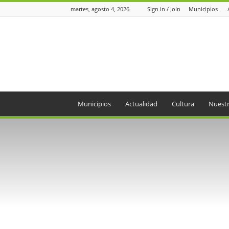
martes, agosto 4, 2026
Sign in / Join
Municipios
Periódico
el
Oriente
Municipios
Actualidad
Cultura
Nuestr