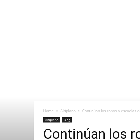
Home
Altiplano
Continúan los robos a escuelas d
Altiplano
Blog
Continúan los r