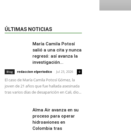
ÚLTIMAS NOTICIAS
María Camila Potosí
salió a una cita y nunca
regresó: así avanza la
investigación...
redaccion elperiodico
-
Jul 23, 2026
Blog
0
El caso de María Camila Potosí Gómez, la
joven de 21 años que fue hallada asesinada
tras varios días de desaparición en Cali, dio...
Alma Air avanza en su
proceso para operar
hidroaviones en
Colombia tras