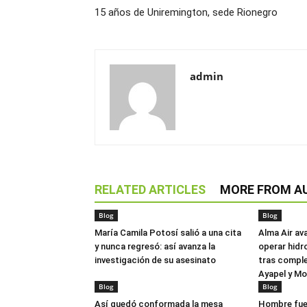
15 años de Uniremington, sede Rionegro
admin
RELATED ARTICLES
MORE FROM A
Blog
Blog
María Camila Potosí salió a una cita
Alma Air av
y nunca regresó: así avanza la
operar hidr
investigación de su asesinato
tras comple
Ayapel y M
Blog
Blog
Así quedó conformada la mesa
Hombre fue 