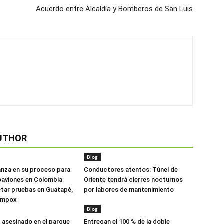
Acuerdo entre Alcaldía y Bomberos de San Luis
UTHOR
Blog
anza en su proceso para
Conductores atentos: Túnel de
oaviones en Colombia
Oriente tendrá cierres nocturnos
tar pruebas en Guatapé,
por labores de mantenimiento
ompox
Blog
asesinado en el parque
Entregan el 100 % de la doble