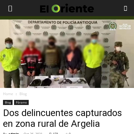
Home
Blog
Blog
Páramo
Dos delincuentes capturados
en zona rural de Argelia
By
admin
-
Oct 26, 2021
171
0