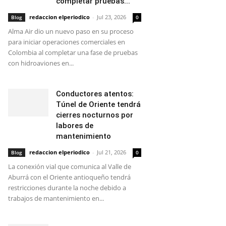
completar pruebas...
redaccion elperiodico
-
Jul 23, 2026
Blog
0
Alma Air dio un nuevo paso en su proceso
para iniciar operaciones comerciales en
Colombia al completar una fase de pruebas
con hidroaviones en...
Conductores atentos:
Túnel de Oriente tendrá
cierres nocturnos por
labores de
mantenimiento
redaccion elperiodico
-
Jul 21, 2026
Blog
0
La conexión vial que comunica al Valle de
Aburrá con el Oriente antioqueño tendrá
restricciones durante la noche debido a
trabajos de mantenimiento en...