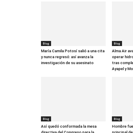
Blog
Blog
María Camila Potosí salió a una cita
Alma Air av
y nunca regresó: así avanza la
operar hidr
investigación de su asesinato
tras comple
Ayapel y M
Blog
Blog
Así quedó conformada la mesa
Hombre fue 
directiva del Congreso para la
principal de