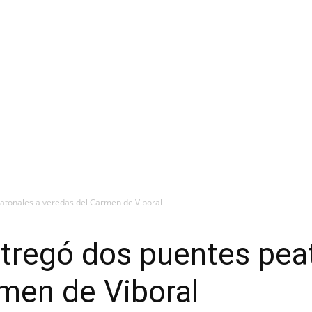
atonales a veredas del Carmen de Viboral
tregó dos puentes pea
men de Viboral