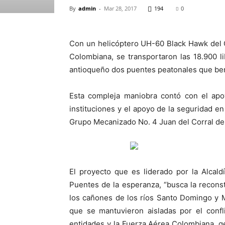
By
admin
-
Mar 28, 2017
194
0
Con un helicóptero UH-60 Black Hawk del
Colombiana, se transportaron las 18.900 l
antioqueño dos puentes peatonales que bene
Esta compleja maniobra contó con el apoy
instituciones y el apoyo de la seguridad en
Grupo Mecanizado No. 4 Juan del Corral del
El proyecto que es liderado por la Alcal
Puentes de la esperanza, “busca la reconstr
los cañones de los ríos Santo Domingo y 
que se mantuvieron aisladas por el conf
entidades y la Fuerza Aérea Colombiana, ge