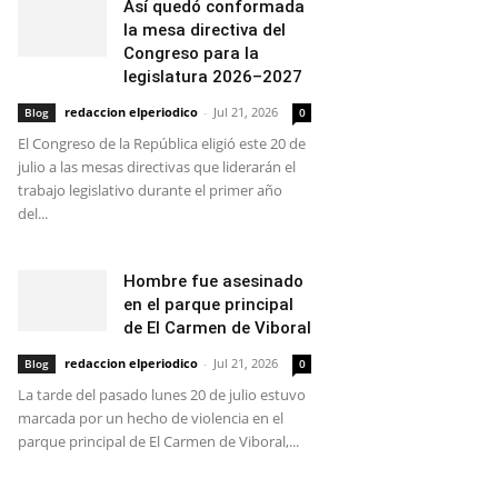
Así quedó conformada
la mesa directiva del
Congreso para la
legislatura 2026–2027
redaccion elperiodico
-
Jul 21, 2026
Blog
0
El Congreso de la República eligió este 20 de
julio a las mesas directivas que liderarán el
trabajo legislativo durante el primer año
del...
Hombre fue asesinado
en el parque principal
de El Carmen de Viboral
redaccion elperiodico
-
Jul 21, 2026
Blog
0
La tarde del pasado lunes 20 de julio estuvo
marcada por un hecho de violencia en el
parque principal de El Carmen de Viboral,...