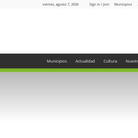
viernes, agosto 7, 2026
Sign in / Join
Municipios
Periódico
el
Oriente
Municipios
Actualidad
Cultura
Nuestr