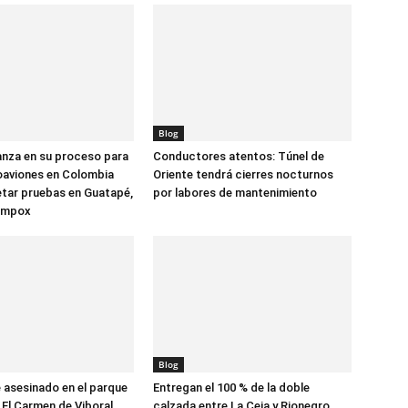
Blog
anza en su proceso para
Conductores atentos: Túnel de
oaviones en Colombia
Oriente tendrá cierres nocturnos
tar pruebas en Guatapé,
por labores de mantenimiento
ompox
Blog
asesinado en el parque
Entregan el 100 % de la doble
 El Carmen de Viboral
calzada entre La Ceja y Rionegro