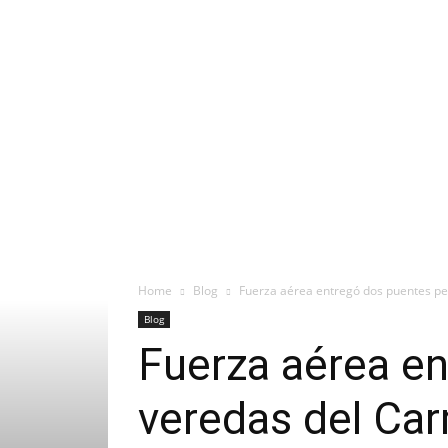
Home
Blog
Fuerza aérea entregó dos puentes pe
Blog
Fuerza aérea en
veredas del Car