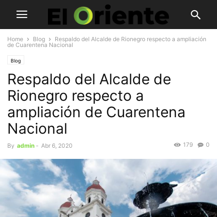
Home
Blog
Respaldo del Alcalde de Rionegro respecto a ampliación
de Cuarentena Nacional
Blog
Respaldo del Alcalde de
Rionegro respecto a
ampliación de Cuarentena
Nacional
179
0
By
admin
-
Abr 6, 2020