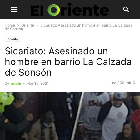
Home
Oriente
Sicariato: Asesinado un hombre en barrio La Calzada
de Sonsón
Oriente
Sicariato: Asesinado un
hombre en barrio La Calzada
de Sonsón
208
0
By
admin
-
Mar 15, 2021