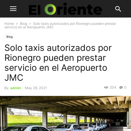
Home
Blog
Solo taxis autorizados por Rionegro pueden prestar
servicio en el Aeropuerto JMC
Blog
Solo taxis autorizados por
Rionegro pueden prestar
servicio en el Aeropuerto
JMC
204
0
By
admin
-
May 28, 2021